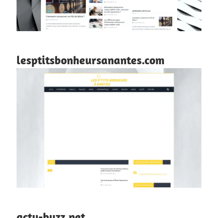
lesptitsbonheursanantes.com
actu-buzz.net